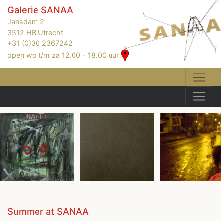
Galerie SANAA
Jansdam 2
3512 HB Utrecht
+31 (0)30 2367242
open wo t/m za 12.00 - 18.00 uur
Summer at SANAA