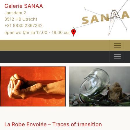
Galerie SANAA
Jansdam 2
3512 HB Utrecht
+31 (0)30 2367242
open wo t/m za 12.00 - 18.00 uur
La Robe Envolée – Traces of transition