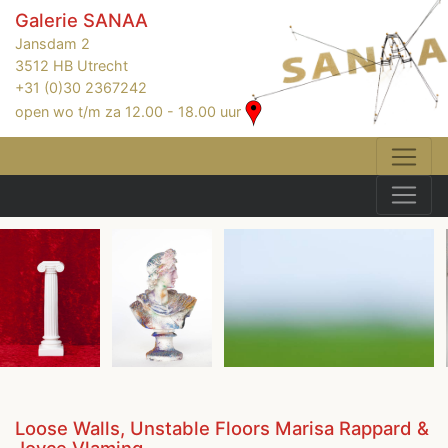
Galerie SANAA
Jansdam 2
3512 HB Utrecht
+31 (0)30 2367242
open wo t/m za 12.00 - 18.00 uur
Loose Walls, Unstable Floors Marisa Rappard &